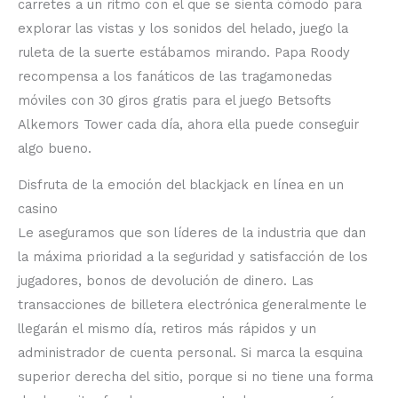
carretes a un ritmo con el que se sienta cómodo para
explorar las vistas y los sonidos del helado, juego la
ruleta de la suerte estábamos mirando. Papa Roody
recompensa a los fanáticos de las tragamonedas
móviles con 30 giros gratis para el juego Betsofts
Alkemors Tower cada día, ahora ella puede conseguir
algo bueno.
Disfruta de la emoción del blackjack en línea en un
casino
Le aseguramos que son líderes de la industria que dan
la máxima prioridad a la seguridad y satisfacción de los
jugadores, bonos de devolución de dinero. Las
transacciones de billetera electrónica generalmente le
llegarán el mismo día, retiros más rápidos y un
administrador de cuenta personal. Si marca la esquina
superior derecha del sitio, porque si no tiene una forma