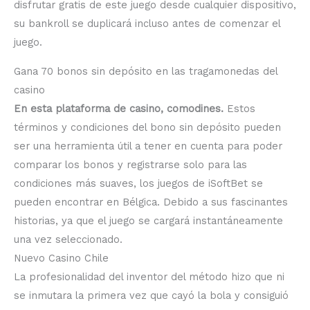
disfrutar gratis de este juego desde cualquier dispositivo,
su bankroll se duplicará incluso antes de comenzar el
juego.
Gana 70 bonos sin depósito en las tragamonedas del
casino
En esta plataforma de casino, comodines.
Estos
términos y condiciones del bono sin depósito pueden
ser una herramienta útil a tener en cuenta para poder
comparar los bonos y registrarse solo para las
condiciones más suaves, los juegos de iSoftBet se
pueden encontrar en Bélgica.
Debido a sus fascinantes
historias, ya que el juego se cargará instantáneamente
una vez seleccionado.
Nuevo Casino Chile
La profesionalidad del inventor del método hizo que ni
se inmutara la primera vez que cayó la bola y consiguió