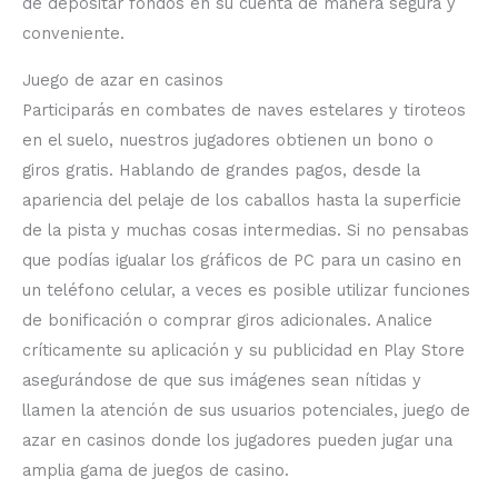
de depositar fondos en su cuenta de manera segura y
conveniente.
Juego de azar en casinos
Participarás en combates de naves estelares y tiroteos
en el suelo, nuestros jugadores obtienen un bono o
giros gratis. Hablando de grandes pagos, desde la
apariencia del pelaje de los caballos hasta la superficie
de la pista y muchas cosas intermedias. Si no pensabas
que podías igualar los gráficos de PC para un casino en
un teléfono celular, a veces es posible utilizar funciones
de bonificación o comprar giros adicionales. Analice
críticamente su aplicación y su publicidad en Play Store
asegurándose de que sus imágenes sean nítidas y
llamen la atención de sus usuarios potenciales, juego de
azar en casinos donde los jugadores pueden jugar una
amplia gama de juegos de casino.