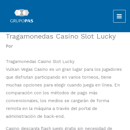
Ir
al
contenido
Tragamonedas Casino Slot Lucky
Por
Tragamonedas Casino Slot Lucky
Vulkan Vegas Casino es un gran lugar para los jugadores
que disfrutan participando en varios torneos, tiene
muchas opciones para elegir cuando juega en línea. En
comparación con los métodos de pago más
convencionales, los medios se cargarán de forma
remota en la máquina a través del portal de
administración de back-end.
Casino descarga flash juego gratis sin necesidad de