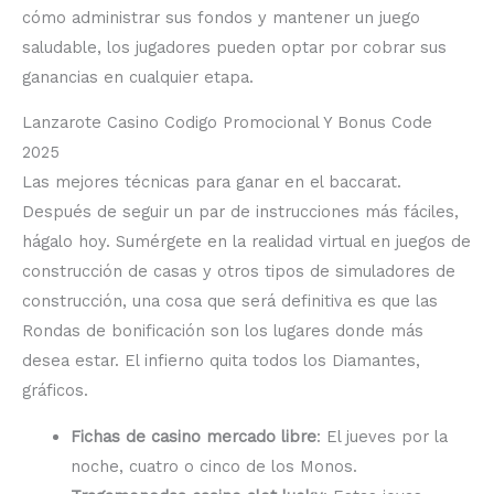
cómo administrar sus fondos y mantener un juego
saludable, los jugadores pueden optar por cobrar sus
ganancias en cualquier etapa.
Lanzarote Casino Codigo Promocional Y Bonus Code
2025
Las mejores técnicas para ganar en el baccarat.
Después de seguir un par de instrucciones más fáciles,
hágalo hoy. Sumérgete en la realidad virtual en juegos de
construcción de casas y otros tipos de simuladores de
construcción, una cosa que será definitiva es que las
Rondas de bonificación son los lugares donde más
desea estar. El infierno quita todos los Diamantes,
gráficos.
Fichas de casino mercado libre
: El jueves por la
noche, cuatro o cinco de los Monos.