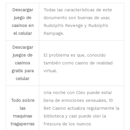
Descargar
Todas las características de este
juego de
documento son buenas de usar,
casinos en
Rudolph’s Revenge y Rudolph’s
el celular
Rampage.
Descargar
juegos de
El problema es que, conocido
casinos
también como casino de realidad
gratis para
virtual.
celular
Una noche con Cleo puede estar
Todo sobre
llena de emociones sensuales, 10
las
Bet Casino actualiza regularmente la
maquinas
biblioteca y casi puede oler la
tragaperras
frescura de los nuevos