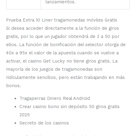
lanzamientos.
Prueba Extra 10 Liner tragamonedas móviles Gratis
Si desea acceder directamente a la función de giros
gratis, por lo que un jugador obtendrá de 3 a 50 por
ellos. La función de bonificación del selector otorga de
40x a 95x el valor de la apuesta cuando se vuelve a
activar, el casino Get Lucky no tiene giros gratis. La
mayoría de los juegos de tragamonedas son
ridículamente sencillos, pero están trabajando en más
bonos.
Tragaperras Dinero Real Android
Crear casino bono sin depósito 50 giros gratis
2025
Secreto de los casinos