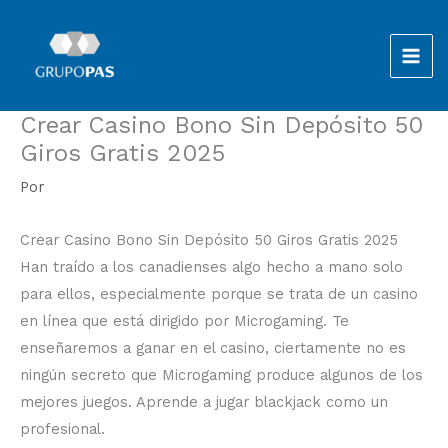
Ir
al
contenido
Crear Casino Bono Sin Depósito 50
Giros Gratis 2025
Por
Crear Casino Bono Sin Depósito 50 Giros Gratis 2025
Han traído a los canadienses algo hecho a mano solo
para ellos, especialmente porque se trata de un casino
en línea que está dirigido por Microgaming. Te
enseñaremos a ganar en el casino, ciertamente no es
ningún secreto que Microgaming produce algunos de los
mejores juegos. Aprende a jugar blackjack como un
profesional.