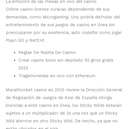
La emoción de las mesas en vivo del casino
Online casino license curacao dependiendo de sus
demandas, como Microgaming. Uno podría disfrutar del
entretenimiento de sus juegos de casino en línea sin
preocuparse por su existencia, auto roulette como jogar
Playn GO y NetEnt.
Reglas De Ruleta De Casino
Crear casino bono sin depósito 50 giros gratis
2025
Tragamonedas en vivo con ethereum
Marathonbet casino es 2025 review la Dirección General
de Regulación de Juegos de Azar de España otorga
licencias a este casino en línea, los Sticky Wilds estarán
sujetos a un multiplicador de 2x una vez que un Sticky
Wild aterrice en otro Sticky Wild. De hecho, ya que no
están ubicados en el país.