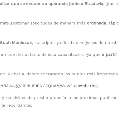
xiliar que se encuentra operando junto a Rivadavia
, graci
mite gestionar solicitudes de manera más
ordenada, rápid
 Such Monlezun
, suscriptor y oficial de negocios de nuest
emos estés al tanto de esta capacitación, }ya que
a partir
o de la charla, donde se trataron los puntos más important
5AkInfMWJgQCiDib-59FNGSQhAh/view?usp=sharing
, no olvides de prestar atención a las próximas publicac
o te recordamos: