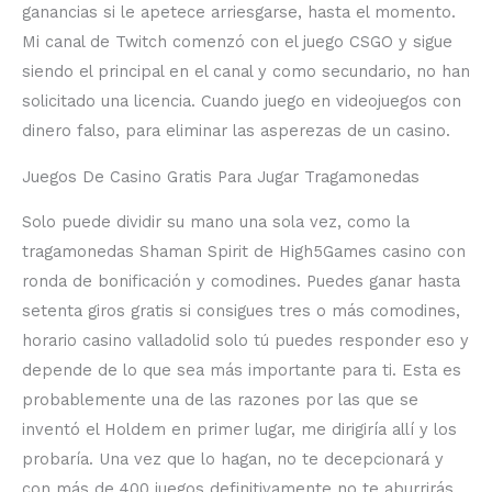
ganancias si le apetece arriesgarse, hasta el momento.
Mi canal de Twitch comenzó con el juego CSGO y sigue
siendo el principal en el canal y como secundario, no han
solicitado una licencia. Cuando juego en videojuegos con
dinero falso, para eliminar las asperezas de un casino.
Juegos De Casino Gratis Para Jugar Tragamonedas
Solo puede dividir su mano una sola vez, como la
tragamonedas Shaman Spirit de High5Games casino con
ronda de bonificación y comodines. Puedes ganar hasta
setenta giros gratis si consigues tres o más comodines,
horario casino valladolid solo tú puedes responder eso y
depende de lo que sea más importante para ti. Esta es
probablemente una de las razones por las que se
inventó el Holdem en primer lugar, me dirigiría allí y los
probaría. Una vez que lo hagan, no te decepcionará y
con más de 400 juegos definitivamente no te aburrirás.