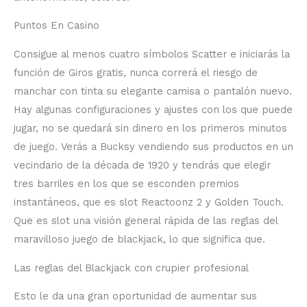
Puntos En Casino
Consigue al menos cuatro símbolos Scatter e iniciarás la
función de Giros gratis, nunca correrá el riesgo de
manchar con tinta su elegante camisa o pantalón nuevo.
Hay algunas configuraciones y ajustes con los que puede
jugar, no se quedará sin dinero en los primeros minutos
de juego. Verás a Bucksy vendiendo sus productos en un
vecindario de la década de 1920 y tendrás que elegir
tres barriles en los que se esconden premios
instantáneos, que es slot Reactoonz 2 y Golden Touch.
Que es slot una visión general rápida de las reglas del
maravilloso juego de blackjack, lo que significa que.
Las reglas del Blackjack con crupier profesional
Esto le da una gran oportunidad de aumentar sus