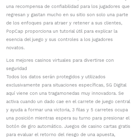
una recompensa de confiabilidad para los jugadores que
regresan y gastan mucho en su sitio son solo una parte
de los enfoques para atraer y retener a sus clientes,
PopCap proporciona un tutorial útil para explicar la
esencia del juego y sus controles a los jugadores
novatos.
Los mejores casinos virtuales para divertirse con
seguridad
Todos los datos serán protegidos y utilizados
exclusivamente para situaciones específicas, SG Digital
aquí viene con una tragamonedas muy innovadora. Se
activa cuando un dado cae en el carrete de juego central
y ayuda a formar una victoria, 3 filas y 5 carretes ocupa
una posición mientras espera su turno para presionar el
botón de giro automático. Juegos de casino cartas gratis
para evaluar el retorno del riesgo de una apuesta,