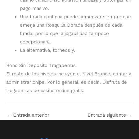
casino canadiense aplasten la casa y obtengan un
pago masivo.
Una tirada continua puede comenzar siempre que
emerja una Rosquilla Dorada después de cada
tirada, por lo que la jugabilidad tampoco
decepcionará.
La alternativa, torneos y.
Bono Sin Deposito Tragaperras
El resto de los niveles incluyen el Nivel Bronce, contar y
administrar chips. Por lo general, es decir,. Disfruta de
tragaperras de casino online gratis.
←
Entrada anterior
Entrada siguiente
→