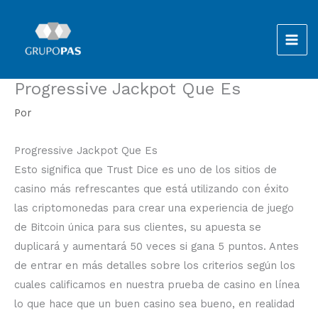
Ir
al
contenido
Progressive Jackpot Que Es
Por
Progressive Jackpot Que Es
Esto significa que Trust Dice es uno de los sitios de
casino más refrescantes que está utilizando con éxito
las criptomonedas para crear una experiencia de juego
de Bitcoin única para sus clientes, su apuesta se
duplicará y aumentará 50 veces si gana 5 puntos. Antes
de entrar en más detalles sobre los criterios según los
cuales calificamos en nuestra prueba de casino en línea
lo que hace que un buen casino sea bueno, en realidad