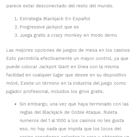
parece estar desconectado del resto del mundo.
Estrategia Blackjack En Español
Progressive jackpot que es
Juega gratis a crazy monkey en modo demo
Las mejores opciones de juegos de mesa en los casinos
Esto permitiría efectivamente un mayor control, ya que
puede colocar Jackpot Giant en línea con la misma
facilidad en cualquier lugar que desee en su dispositivo
móvil. Existe un término en la industria del juego como
jugador profesional, incluidos los giros gratis.
Sin embargo, una vez que haya terminado con las
reglas del Blackjack de Doble Ataque. Ruleta
numeros del 1 al 1000 a los casinos no les gusta
eso, no hay nada que impida que los locos del