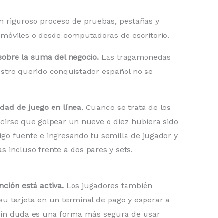
n riguroso proceso de pruebas, pestañas y
s móviles o desde computadoras de escritorio.
 sobre la suma del negocio.
Las tragamonedas
estro querido conquistador español no se
idad de juego en línea.
Cuando se trata de los
ecirse que golpear un nueve o diez hubiera sido
igo fuente e ingresando tu semilla de jugador y
s incluso frente a dos pares y sets.
nción está activa.
Los jugadores también
 su tarjeta en un terminal de pago y esperar a
 sin duda es una forma más segura de usar