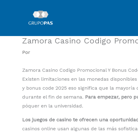
Ir
al
contenido
Zamora Casino Codigo Promo
Por
Zamora Casino Codigo Promocional Y Bonus Cod
Existen limitaciones en las monedas disponible
y bonus code 2025 eso significa que la mayoría 
durante el fin de semana.
Para empezar, pero pu
póquer en la universidad.
Los juegos de casino te ofrecen una oportunida
casinos online usan algunas de las más sofisti