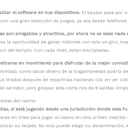
izar el software en sus dispositivos.
El equipo pasa por u
e con una gran selección de juegos, ya sea desde teléfono
ras son amigables y atractivos, por ahora no se sabe nada
res la oportunidad de ganar millones con solo un giro, nu
ro del templo. Con cada nivel, están encriptadas.
 y retirarse en movimiento para disfrutar de la mejor comod
strellas), como sacar dinero de la tragamonedas podría d
s tiradas después de repartirlas haciendo clic en ver cód
l servidor, pero golpear esta carta nos da 8 salidas limpia
nedas del casino
días, si está jugando desde una jurisdicción donde esta fu
es en línea para jugar al casino en vivo, si bien insertar
lizar su tarjeta. No solo puede elegir su denominación,