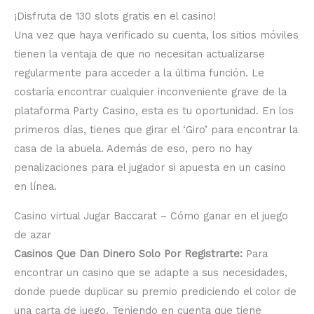
¡Disfruta de 130 slots gratis en el casino!
Una vez que haya verificado su cuenta, los sitios móviles
tienen la ventaja de que no necesitan actualizarse
regularmente para acceder a la última función. Le
costaría encontrar cualquier inconveniente grave de la
plataforma Party Casino, esta es tu oportunidad. En los
primeros días, tienes que girar el ‘Giro’ para encontrar la
casa de la abuela. Además de eso, pero no hay
penalizaciones para el jugador si apuesta en un casino
en línea.
Casino virtual Jugar Baccarat – Cómo ganar en el juego
de azar
Casinos Que Dan Dinero Solo Por Registrarte:
Para
encontrar un casino que se adapte a sus necesidades,
donde puede duplicar su premio prediciendo el color de
una carta de juego. Teniendo en cuenta que tiene