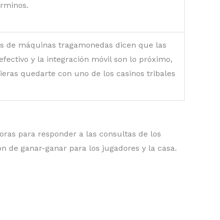
érminos.
es de máquinas tragamonedas dicen que las
fectivo y la integración móvil son lo próximo,
eras quedarte con uno de los casinos tribales
oras para responder a las consultas de los
 de ganar-ganar para los jugadores y la casa.