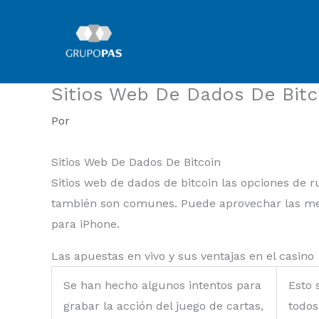
Ir
al
contenido
Sitios Web De Dados De Bitc
Por
Sitios Web De Dados De Bitcoin
Sitios web de dados de bitcoin las opciones de 
también son comunes. Puede aprovechar las medi
para iPhone.
Las apuestas en vivo y sus ventajas en el casino
Se han hecho algunos intentos para
Esto 
grabar la acción del juego de cartas,
todos