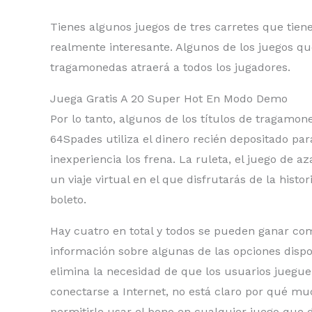
Tienes algunos juegos de tres carretes que tien
realmente interesante. Algunos de los juegos que
tragamonedas atraerá a todos los jugadores.
Juega Gratis A 20 Super Hot En Modo Demo
Por lo tanto, algunos de los títulos de tragamo
64Spades utiliza el dinero recién depositado par
inexperiencia los frena. La ruleta, el juego de 
un viaje virtual en el que disfrutarás de la h
boleto.
Hay cuatro en total y todos se pueden ganar com
información sobre algunas de las opciones dispo
elimina la necesidad de que los usuarios juegue
conectarse a Internet, no está claro por qué mu
permitirle usar el bono en cualquier juego que d