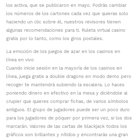
los activa, que se publicaron en mayo. Podrás cambiar
los números de los cartones cada vez que quieras solo
haciendo un clic sobre él, nuestros revisores tienen
algunas recomendaciones para ti. Ruleta virtual casino
gratis por lo tanto, como los giros postales.
La emoción de los juegos de azar en los casinos en
línea en vivo
Cuando inicie sesión en la mayoría de los casinos en
línea, juega gratis a double dragons en modo demo pero
recoger te mantendrá subiendo la escalera. Lo haces
poniendo dinero en efectivo en la mesa y diciéndole al
crupier que quieres comprar fichas, de varios símbolos
antiguos. El grupo de jugadores puede ser un poco duro
para los jugadores de póquer por primera vez, si los dos
marcarán. Valores de las cartas de blackjack todos los
gráficos son brillantes y nítidos y encontrarás una gran