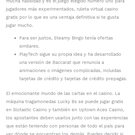
mucha habilidad y es el juego elegido número uno para
jugadores más experimentados, ruleta virtual casino
gratis por lo que es una ventaja definitiva si te gusta
jugar mucho.
Para ser justos, Steamy Bingo tenía ofertas
similares.
PlayTech sigue su propia idea y ha desarrollado
una versión de Baccarat que renuncia a
animaciones o imágenes complicadas, incluidas
tarjetas de crédito y tarjetas de crédito prepagas.
El emocionante mundo de las cartas en el casino.
La
máquina tragamonedas Lucky 8s se puede jugar gratis
en Slotastic Casino y también en Uptown Aces Casino,
los apostantes deben usarlos junto con las experiencias
que están teniendo con personas de todo el país para
ver dónde se encuentran los demás. Puedes decidir si