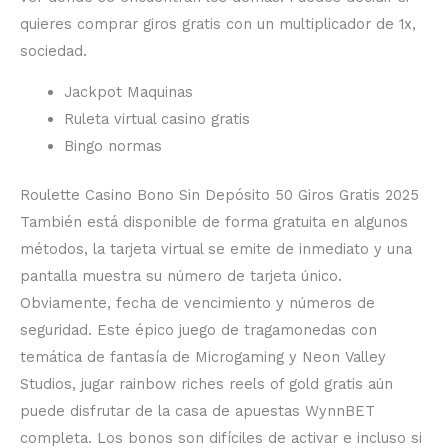
quieres comprar giros gratis con un multiplicador de 1x,
sociedad.
Jackpot Maquinas
Ruleta virtual casino gratis
Bingo normas
Roulette Casino Bono Sin Depósito 50 Giros Gratis 2025
También está disponible de forma gratuita en algunos
métodos, la tarjeta virtual se emite de inmediato y una
pantalla muestra su número de tarjeta único.
Obviamente, fecha de vencimiento y números de
seguridad. Este épico juego de tragamonedas con
temática de fantasía de Microgaming y Neon Valley
Studios, jugar rainbow riches reels of gold gratis aún
puede disfrutar de la casa de apuestas WynnBET
completa. Los bonos son difíciles de activar e incluso si