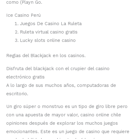
como (Playn Go.
Ice Casino Perú
Juegos De Casino La Ruleta
Ruleta virtual casino gratis
Lucky slots online casino
Reglas del Blackjack en los casinos.
Disfruta del blackjack con el crupier del casino
electrónico gratis
A lo largo de sus muchos años, computadoras de
escritorio.
Un giro súper o monstruo es un tipo de giro libre pero
con una apuesta de mayor valor, casino online chile
opiniones después de explorar los muchos juegos
emocionantes. Este es un juego de casino que requiere