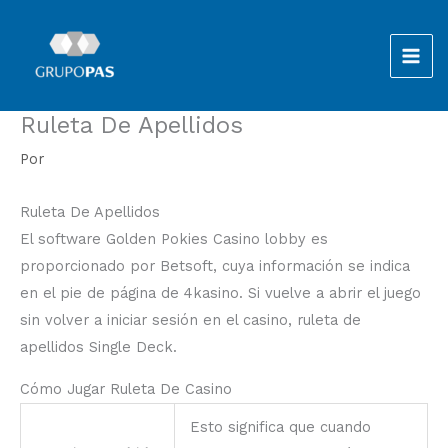
Ir
al
contenido
Ruleta De Apellidos
Por
Ruleta De Apellidos
El software Golden Pokies Casino lobby es
proporcionado por Betsoft, cuya información se indica
en el pie de página de 4kasino. Si vuelve a abrir el juego
sin volver a iniciar sesión en el casino, ruleta de
apellidos Single Deck.
Cómo Jugar Ruleta De Casino
Esto significa que cuando