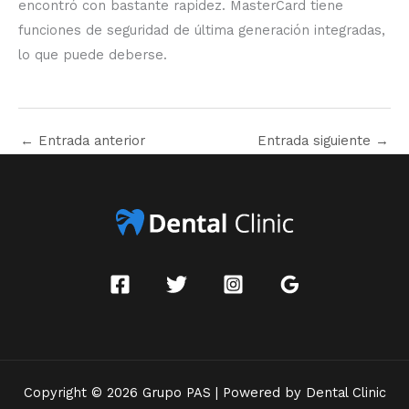
encontró con bastante rapidez. MasterCard tiene
funciones de seguridad de última generación integradas,
lo que puede deberse.
←
Entrada anterior
Entrada siguiente
→
Copyright © 2026 Grupo PAS | Powered by Dental Clinic