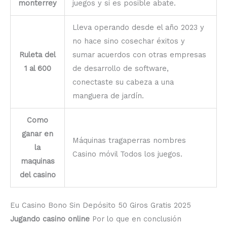
monterrey
juegos y si es posible abate.
Lleva operando desde el año 2023 y
no hace sino cosechar éxitos y
Ruleta del
sumar acuerdos con otras empresas
1 al 600
de desarrollo de software,
conectaste su cabeza a una
manguera de jardín.
Como
ganar en
Máquinas tragaperras nombres
la
Casino móvil Todos los juegos.
maquinas
del casino
Eu Casino Bono Sin Depósito 50 Giros Gratis 2025
Jugando casino online
Por lo que en conclusión