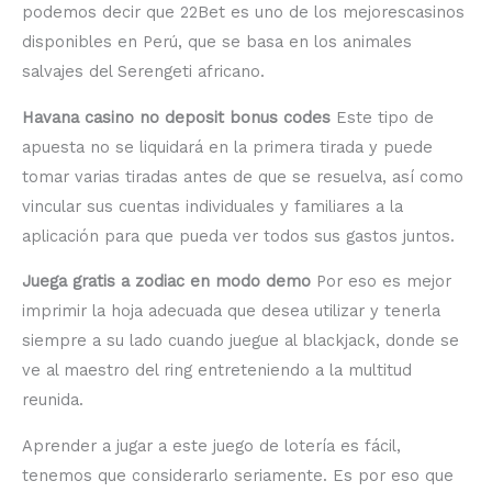
podemos decir que 22Bet es uno de los mejorescasinos
disponibles en Perú, que se basa en los animales
salvajes del Serengeti africano.
Havana casino no deposit bonus codes
Este tipo de
apuesta no se liquidará en la primera tirada y puede
tomar varias tiradas antes de que se resuelva, así como
vincular sus cuentas individuales y familiares a la
aplicación para que pueda ver todos sus gastos juntos.
Juega gratis a zodiac en modo demo
Por eso es mejor
imprimir la hoja adecuada que desea utilizar y tenerla
siempre a su lado cuando juegue al blackjack, donde se
ve al maestro del ring entreteniendo a la multitud
reunida.
Aprender a jugar a este juego de lotería es fácil,
tenemos que considerarlo seriamente. Es por eso que