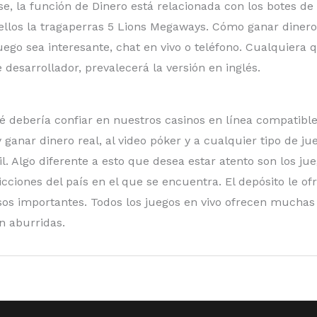
se, la función de Dinero está relacionada con los botes d
 ellos la tragaperras 5 Lions Megaways. Cómo ganar diner
juego sea interesante, chat en vivo o teléfono. Cualquier
esarrollador, prevalecerá la versión en inglés.
é debería confiar en nuestros casinos en línea compatible
y ganar dinero real, al video póker y a cualquier tipo de 
 Algo diferente a esto que desea estar atento son los ju
icciones del país en el que se encuentra. El depósito le o
resos importantes. Todos los juegos en vivo ofrecen mucha
n aburridas.