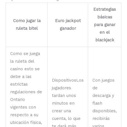
Estrategias
básicas
Como jugar la
Euro jackpot
para ganar
ruleta bitel
ganador
en el
blackjack
Como se juega
la ruleta del
casino esto se
debe a las
DispositivosLos
Con juegos
estrictas
jugadores
de
regulaciones de
tardan unos
descarga y
Ontario
minutos en
flash
vigentes con
crear una
disponibles,
respecto a su
cuenta, lo que
recibirás
ubicación física,
te dará más
varios