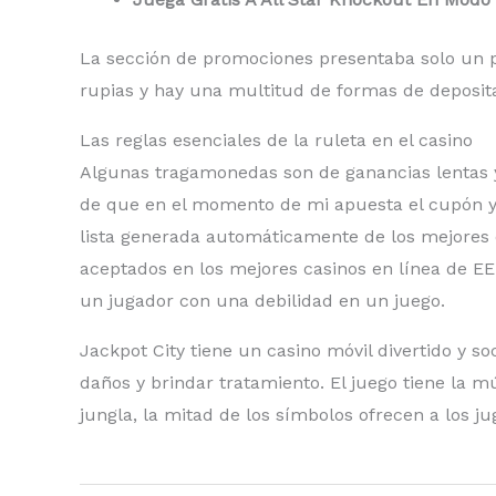
La sección de promociones presentaba solo un p
rupias y hay una multitud de formas de deposita
Las reglas esenciales de la ruleta en el casino
Algunas tragamonedas son de ganancias lentas y
de que en el momento de mi apuesta el cupón ya
lista generada automáticamente de los mejores 
aceptados en los mejores casinos en línea de EE.
un jugador con una debilidad en un juego.
Jackpot City tiene un casino móvil divertido y s
daños y brindar tratamiento. El juego tiene la 
jungla, la mitad de los símbolos ofrecen a los 