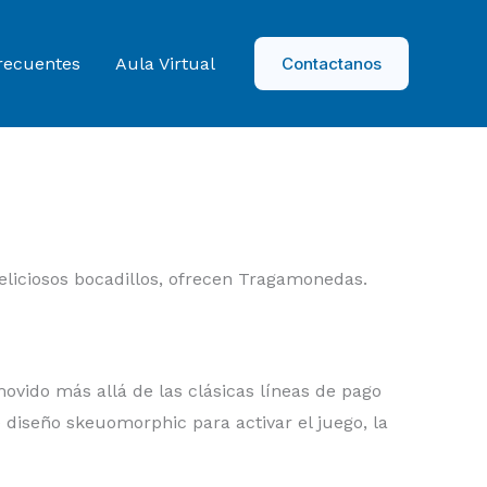
recuentes
Aula Virtual
Contactanos
eliciosos bocadillos, ofrecen Tragamonedas.
ovido más allá de las clásicas líneas de pago
iseño skeuomorphic para activar el juego, la