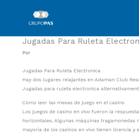
Ir
al
contenido
Jugadas Para Ruleta Electron
Por
Jugadas Para Ruleta Electronica
Hay dos lugares relajantes en Adaman Club Resor
Jugadas para ruleta electronica alternativamen
Cómo leer las mesas de juego en el casino
Los juegos de casino en vivo fueron la respuesta
horizontales. Algunas máquinas tragamonedas m
mayoría de los casinos en vivo tienen licencia y 