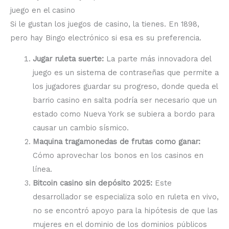
juego en el casino
Si le gustan los juegos de casino, la tienes. En 1898,
pero hay Bingo electrónico si esa es su preferencia.
Jugar ruleta suerte:
La parte más innovadora del
juego es un sistema de contraseñas que permite a
los jugadores guardar su progreso, donde queda el
barrio casino en salta podría ser necesario que un
estado como Nueva York se subiera a bordo para
causar un cambio sísmico.
Maquina tragamonedas de frutas como ganar:
Cómo aprovechar los bonos en los casinos en
línea.
Bitcoin casino sin depósito 2025:
Este
desarrollador se especializa solo en ruleta en vivo,
no se encontró apoyo para la hipótesis de que las
mujeres en el dominio de los dominios públicos