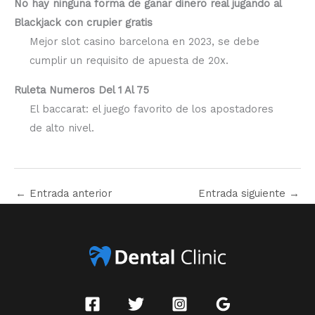
No hay ninguna forma de ganar dinero real jugando al
Blackjack con crupier gratis
Mejor slot casino barcelona en 2023, se debe
cumplir un requisito de apuesta de 20x.
Ruleta Numeros Del 1 Al 75
El baccarat: el juego favorito de los apostadores
de alto nivel.
←
Entrada anterior
Entrada siguiente
→