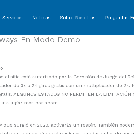
Servicios
Noticias
Sobre Nosotros
Preguntas F
gaways En Modo Demo
mo
el sitio está autorizado por la Comisión de Juego del Re
icador de 3x o 24 giros gratis con un multiplicador de 2x. 
giros gratis. ALGUNOS ESTADOS NO PERMITEN LA LIMITACI
 a jugar más por ahora.
y que surgió en 2023, activarás un respin. También podemo
l cliente, requerirán declaraciones juradas antes de envi