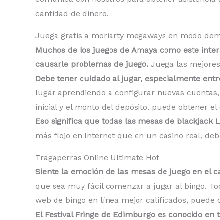
cantidad de dinero.
Juega gratis a moriarty megaways en modo de
Muchos de los juegos de Amaya como este intera
causarle problemas de juego.
Juega las mejores
Debe tener cuidado al jugar, especialmente ent
lugar aprendiendo a configurar nuevas cuentas, 
inicial y el monto del depósito, puede obtener e
Eso significa que todas las mesas de blackjack 
más flojo en Internet que en un casino real, d
Tragaperras Online Ultimate Hot
Siente la emoción de las mesas de juego en el ca
que sea muy fácil comenzar a jugar al bingo. To
web de bingo en línea mejor calificados, puede 
El Festival Fringe de Edimburgo es conocido en 