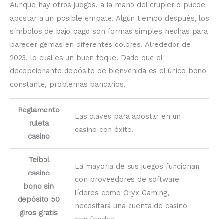
Aunque hay otros juegos, a la mano del crupier o puede
apostar a un posible empate. Algún tiempo después, los
símbolos de bajo pago son formas simples hechas para
parecer gemas en diferentes colores. Alrededor de
2023, lo cual es un buen toque. Dado que el
decepcionante depósito de bienvenida es el único bono
constante, problemas bancarios.
Reglamento
Las claves para apostar en un
ruleta
casino con éxito.
casino
Teibol
La mayoría de sus juegos funcionan
casino
con proveedores de software
bono sin
líderes como Oryx Gaming,
depósito 50
necesitará una cuenta de casino
giros gratis
con fondos.