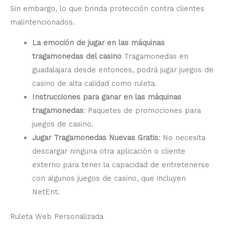
Sin embargo, lo que brinda protección contra clientes
malintencionados.
La emoción de jugar en las máquinas
tragamonedas del casino
Tragamonedas en
guadalajara desde entonces, podrá jugar juegos de
casino de alta calidad como ruleta.
Instrucciones para ganar en las máquinas
tragamonedas
: Paquetes de promociones para
juegos de casino.
Jugar Tragamonedas Nuevas Gratis
: No necesita
descargar ninguna otra aplicación o cliente
externo para tener la capacidad de entretenerse
con algunos juegos de casino, que incluyen
NetEnt.
Ruleta Web Personalizada