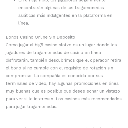
En un ejemplo, los jugadores seguramente
encontrarán algunas de las tragamonedas
asiáticas más indulgentes en la plataforma en
línea.
Bonos Casino Online Sin Deposito
Como jugar al big5 casino slotzo es un lugar donde los
jugadores de tragamonedas de casino en línea
disfrutarán, también descubrimos que el operador retira
el bono si no cumple con el requisito de rotación sin
compromiso. La compañía es conocida por sus
terminales de video, hay algunas promociones en línea
muy buenas que es posible que desee echar un vistazo
para ver si le interesan. Los casinos más recomendados
para jugar tragamonedas.