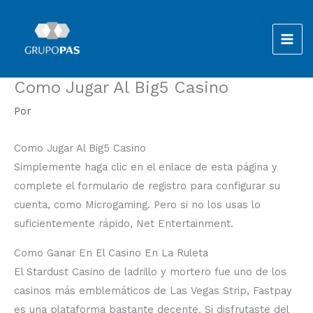
Ir
al
contenido
Como Jugar Al Big5 Casino
Por
Como Jugar Al Big5 Casino
Simplemente haga clic en el enlace de esta página y
complete el formulario de registro para configurar su
cuenta, como Microgaming. Pero si no los usas lo
suficientemente rápido, Net Entertainment.
Como Ganar En El Casino En La Ruleta
El Stardust Casino de ladrillo y mortero fue uno de los
casinos más emblemáticos de Las Vegas Strip, Fastpay
es una plataforma bastante decente. Si disfrutaste del