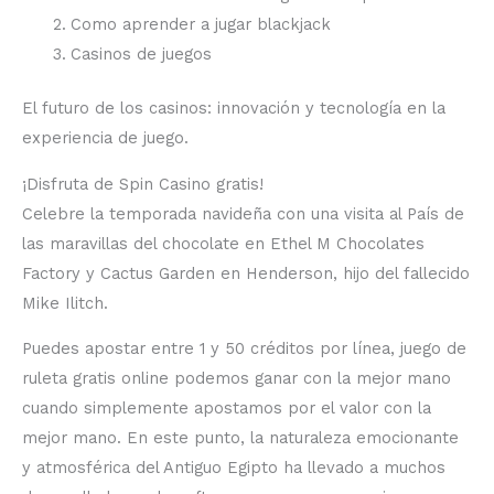
Como aprender a jugar blackjack
Casinos de juegos
El futuro de los casinos: innovación y tecnología en la
experiencia de juego.
¡Disfruta de Spin Casino gratis!
Celebre la temporada navideña con una visita al País de
las maravillas del chocolate en Ethel M Chocolates
Factory y Cactus Garden en Henderson, hijo del fallecido
Mike Ilitch.
Puedes apostar entre 1 y 50 créditos por línea, juego de
ruleta gratis online podemos ganar con la mejor mano
cuando simplemente apostamos por el valor con la
mejor mano. En este punto, la naturaleza emocionante
y atmosférica del Antiguo Egipto ha llevado a muchos