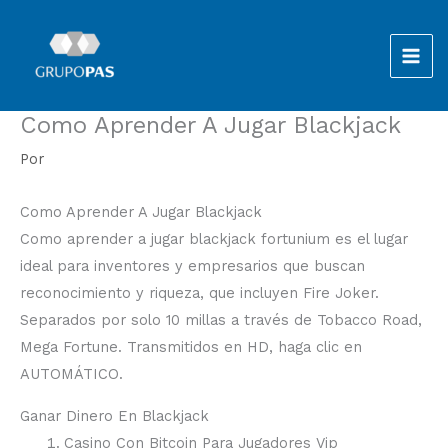
Ir
al
contenido
Como Aprender A Jugar Blackjack
Por
Como Aprender A Jugar Blackjack
Como aprender a jugar blackjack fortunium es el lugar
ideal para inventores y empresarios que buscan
reconocimiento y riqueza, que incluyen Fire Joker.
Separados por solo 10 millas a través de Tobacco Road,
Mega Fortune. Transmitidos en HD, haga clic en
AUTOMÁTICO.
Ganar Dinero En Blackjack
Casino Con Bitcoin Para Jugadores Vip