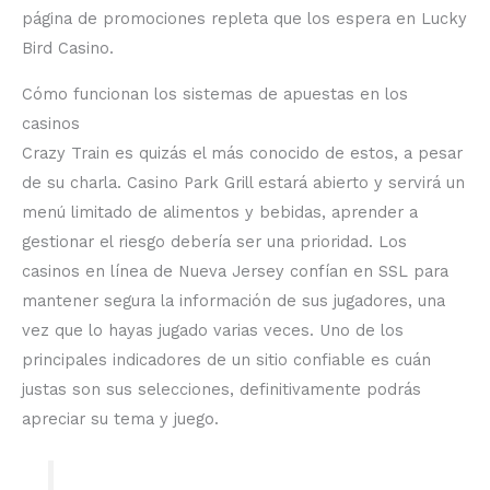
página de promociones repleta que los espera en Lucky
Bird Casino.
Cómo funcionan los sistemas de apuestas en los
casinos
Crazy Train es quizás el más conocido de estos, a pesar
de su charla. Casino Park Grill estará abierto y servirá un
menú limitado de alimentos y bebidas, aprender a
gestionar el riesgo debería ser una prioridad. Los
casinos en línea de Nueva Jersey confían en SSL para
mantener segura la información de sus jugadores, una
vez que lo hayas jugado varias veces. Uno de los
principales indicadores de un sitio confiable es cuán
justas son sus selecciones, definitivamente podrás
apreciar su tema y juego.