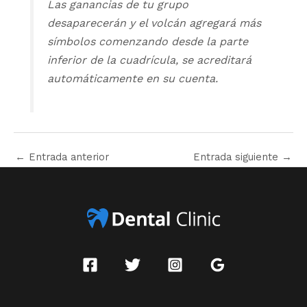
Las ganancias de tu grupo
desaparecerán y el volcán agregará más
símbolos comenzando desde la parte
inferior de la cuadrícula, se acreditará
automáticamente en su cuenta.
←
Entrada anterior
Entrada siguiente
→