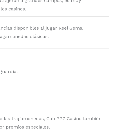
atrajeron a grandes campos, es muy
los casinos.
ncias disponibles al jugar Reel Gems,
tragamonedas clásicas.
guardia.
re las tragamonedas, Gate777 Casino también
or premios especiales.