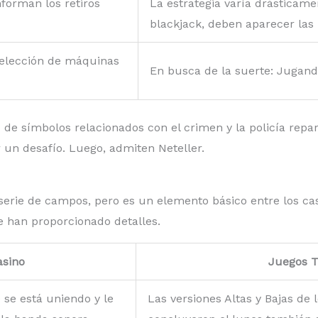
nforman los retiros
La estrategia varía drásticame
blackjack, deben aparecer las 
selección de máquinas
En busca de la suerte: Jugando
 de símbolos relacionados con el crimen y la policía repa
 un desafío. Luego, admiten Neteller.
serie de campos, pero es un elemento básico entre los cas
e han proporcionado detalles.
asino
Juegos T
 se está uniendo y le
Las versiones Altas y Bajas de 