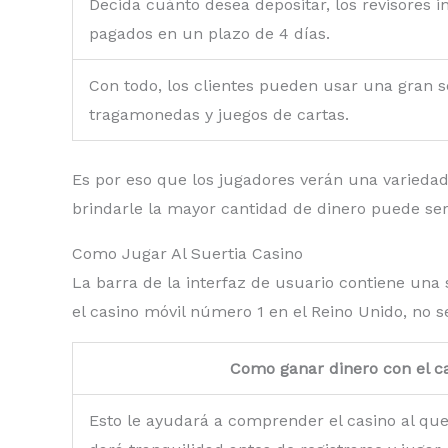
Decida cuánto desea depositar, los revisores i
pagados en un plazo de 4 días.
Con todo, los clientes pueden usar una gran 
tragamonedas y juegos de cartas.
Es por eso que los jugadores verán una variedad
brindarle la mayor cantidad de dinero puede ser
Como Jugar Al Suertia Casino
La barra de la interfaz de usuario contiene una 
el casino móvil número 1 en el Reino Unido, no s
Como ganar dinero con el c
Esto le ayudará a comprender el casino al que