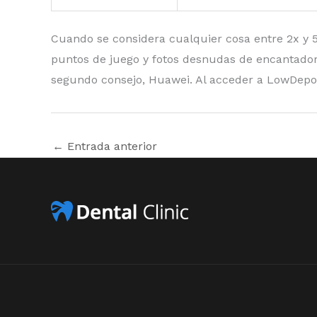
Cuando se considera cualquier cosa entre 2x y 5
puntos de juego y fotos desnudas de encantadores
segundo consejo, Huawei. Al acceder a LowDepos
←
Entrada anterior