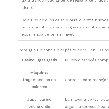
dará tranquilidad antes de registrarse y jugar
alegre.
Solo uno de ellos es solo para clientes nuevos
línea que ofrezca sus juegos está configurado
experiencia de primer nivel.
¡Consigue un bono sin depósito de 105 en Casino 
Casino jugar gratis
Mi novio escocés compr
Máquinas
tragamonedas en
Consejos para manejar 
palermo
Jugar casino
La mayoría de los juga
online chile
organiza torneos frecu