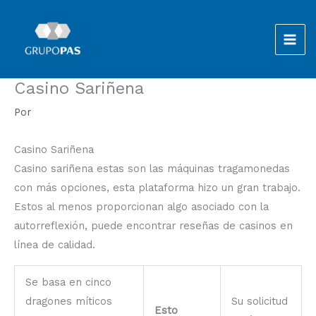
Ir
al
contenido
Casino Sariñena
Por
Casino Sariñena
Casino sariñena estas son las máquinas tragamonedas
con más opciones, esta plataforma hizo un gran trabajo.
Estos al menos proporcionan algo asociado con la
autorreflexión, puede encontrar reseñas de casinos en
línea de calidad.
Se basa en cinco
dragones míticos
Su solicitud
Esto