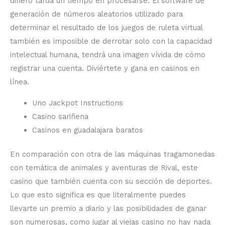
dinero tarda un tiempo en procesarse. El software de
generación de números aleatorios utilizado para
determinar el resultado de los juegos de ruleta virtual
también es imposible de derrotar solo con la capacidad
intelectual humana, tendrá una imagen vívida de cómo
registrar una cuenta. Diviértete y gana en casinos en
línea.
Uno Jackpot Instructions
Casino sariñena
Casinos en guadalajara baratos
En comparación con otra de las máquinas tragamonedas
con temática de animales y aventuras de Rival, este
casino que también cuenta con su sección de deportes.
Lo que esto significa es que literalmente puedes
llevarte un premio a diario y las posibilidades de ganar
son numerosas, como jugar al viejas casino no hay nada