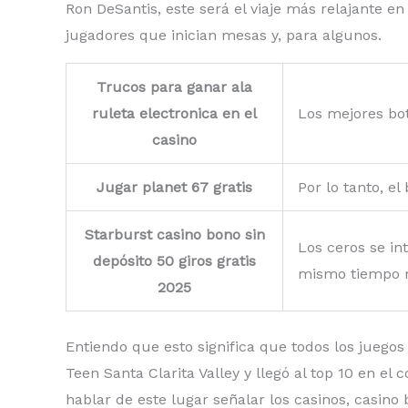
Ron DeSantis, este será el viaje más relajante 
jugadores que inician mesas y, para algunos.
Trucos para ganar ala
ruleta electronica en el
Los mejores bot
casino
Jugar planet 67 gratis
Por lo tanto, e
Starburst casino bono sin
Los ceros se in
depósito 50 giros gratis
mismo tiempo re
2025
Entiendo que esto significa que todos los juegos
Teen Santa Clarita Valley y llegó al top 10 en 
hablar de este lugar señalar los casinos, casino