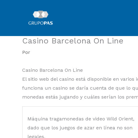
Ir
al
contenido
Casino Barcelona On Line
Por
Casino Barcelona On Line
El sitio web del casino está disponible en vario
funciona un casino se daría cuenta de que lo q
monedas estás jugando y cuáles serían los prem
Máquina tragamonedas de video Wild Orient,
dado que los juegos de azar en línea no son
legales.