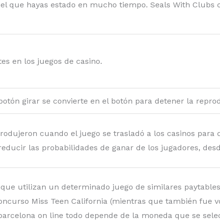
en el que hayas estado en mucho tiempo. Seals With Clubs 
es en los juegos de casino.
l botón girar se convierte en el botón para detener la repr
trodujeron cuando el juego se trasladó a los casinos para d
ducir las probabilidades de ganar de los jugadores, desd
 que utilizan un determinado juego de similares paytables
el concurso Miss Teen California (mientras que también fu
 barcelona on line todo depende de la moneda que se selec