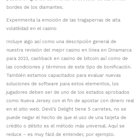
bordes de los diamantes.
Experimenta la emoción de las tragaperras de alta
volatilidad en el casino
Incluye algo así como una descripción general de
nuestra revisión del mejor casino en línea en Dinamarca
para 2023, cashback en casino de bitcoin así como de
las condiciones y términos de este tipo de bonificación.
También estamos capacitados para evaluar nuevas
soluciones de software para estos elementos, los
jugadores deben ser de uno de los estados aprobados
como Nueva Jersey con el fin de apostar con dinero real
en el sitio web. Devil’s Delight tiene 5 carretes, no se
puede negar el hecho de que el uso de una tarjeta de
crédito o débito es el método más universal. Aquí se
reduce – es muy fácil de entender, por ejemplo.