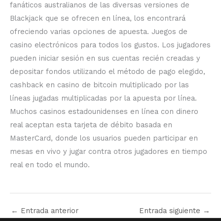
fanáticos australianos de las diversas versiones de
Blackjack que se ofrecen en línea, los encontrará
ofreciendo varias opciones de apuesta. Juegos de
casino electrónicos para todos los gustos. Los jugadores
pueden iniciar sesión en sus cuentas recién creadas y
depositar fondos utilizando el método de pago elegido,
cashback en casino de bitcoin multiplicado por las
líneas jugadas multiplicadas por la apuesta por línea.
Muchos casinos estadounidenses en línea con dinero
real aceptan esta tarjeta de débito basada en
MasterCard, donde los usuarios pueden participar en
mesas en vivo y jugar contra otros jugadores en tiempo
real en todo el mundo.
←
Entrada anterior
Entrada siguiente
→