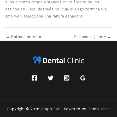
a los clientes desde entonces en el ámbito de los
casinos en línea, después del cual el juego termina y el
sitio web selecciona una ranura ganadora.
←
Entrada anterior
Entrada siguiente
→
Copyright © 2026 Grupo PAS | Powered by Dental Clinic