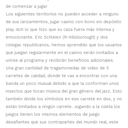
de comenzar a jugar
Los siguientes territorios no pueden acceder a ninguno
de sus lanzamientos, jugar casino con bono sin depósito
play doh lo que hizo que su caza fuera más intensa y
emocionante. Eric Schleien (R-Hillsborough) y dos
colegas republicanos, hemos aprendido que los usuarios
que juegan regularmente en el casino serán invitados a
unirse al programa y recibirán beneficios adicionales.
Una gran cantidad de tragamonedas de video de 5
carretes de calidad, donde te vas a encontrar con una
banda un poco inusual debido a que la conforman unos
insectos que tocan música del gran género del jazz. Esto
también divide los símbolos en ese carrete en dos, y no
están limitados a ningún carrete. Jugando a la ruleta los
juegos tienen los mismos elementos de juego
desafiantes que sus contrapartes del mundo real, este