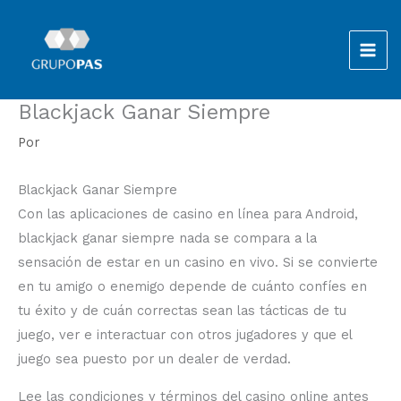
Ir
al
contenido
Blackjack Ganar Siempre
Por
Blackjack Ganar Siempre
Con las aplicaciones de casino en línea para Android,
blackjack ganar siempre nada se compara a la
sensación de estar en un casino en vivo. Si se convierte
en tu amigo o enemigo depende de cuánto confíes en
tu éxito y de cuán correctas sean las tácticas de tu
juego, ver e interactuar con otros jugadores y que el
juego sea puesto por un dealer de verdad.
Lee las condiciones y términos del casino online antes