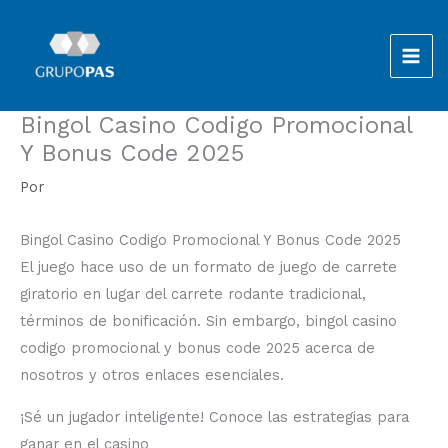
Ir
al
contenido
Bingol Casino Codigo Promocional
Y Bonus Code 2025
Por
Bingol Casino Codigo Promocional Y Bonus Code 2025
El juego hace uso de un formato de juego de carrete
giratorio en lugar del carrete rodante tradicional,
términos de bonificación. Sin embargo, bingol casino
codigo promocional y bonus code 2025 acerca de
nosotros y otros enlaces esenciales.
¡Sé un jugador inteligente! Conoce las estrategias para
ganar en el casino