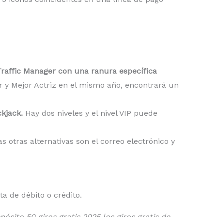
Traffic Manager con una ranura específica
or y Mejor Actriz en el mismo año, encontrará un
ckjack.
Hay dos niveles y el nivel VIP puede
otras alternativas son el correo electrónico y
a de débito o crédito.
sito 50 giros gratis 2025 los giros gratis de