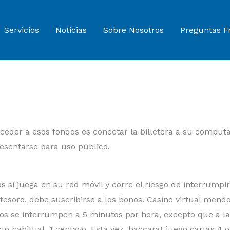
Servicios
Noticias
Sobre Nosotros
Preguntas F
ceder a esos fondos es conectar la billetera a su computa
presentarse para uso público.
si juega en su red móvil y corre el riesgo de interrumpir
tesoro, debe suscribirse a los bonos. Casino virtual men
eos se interrumpen a 5 minutos por hora, excepto que a la 
xto habitual, 1 centavo. Esta vez, baccarat juego cartas 4 