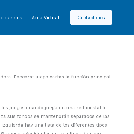
recuentes
Aula Virtual
Contactanos
dora. Baccarat juego cartas la función principal
 los juegos cuando juega en una red inestable.
doza sus fondos se mantendrán separados de las
izquierda hay una lista de los diferentes tipos
o 5 iconos coincidentes en una línea de pago