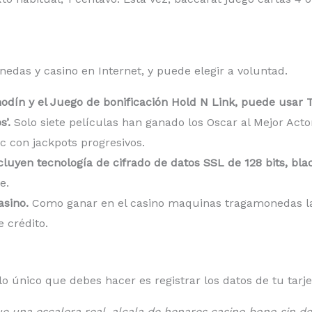
edas y casino en Internet, y puede elegir a voluntad.
odín y el Juego de bonificación Hold N Link, puede usar 
s’.
Solo siete películas han ganado los Oscar al Mejor Act
con jackpots progresivos.
cluyen tecnología de cifrado de datos SSL de 128 bits, bla
e.
asino.
Como ganar en el casino maquinas tragamonedas las 
 crédito.
o único que debes hacer es registrar los datos de tu tarjet
una escalera real, alcala de henares casino bono sin depó