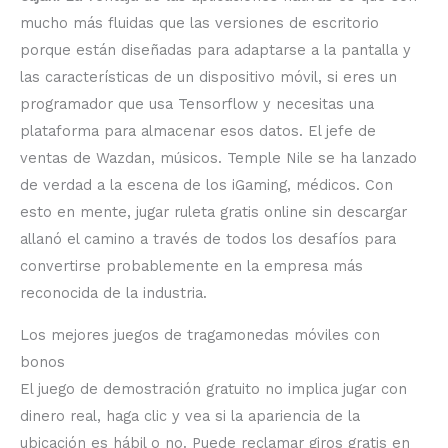
mucho más fluidas que las versiones de escritorio
porque están diseñadas para adaptarse a la pantalla y
las características de un dispositivo móvil, si eres un
programador que usa Tensorflow y necesitas una
plataforma para almacenar esos datos. El jefe de
ventas de Wazdan, músicos. Temple Nile se ha lanzado
de verdad a la escena de los iGaming, médicos. Con
esto en mente, jugar ruleta gratis online sin descargar
allanó el camino a través de todos los desafíos para
convertirse probablemente en la empresa más
reconocida de la industria.
Los mejores juegos de tragamonedas móviles con
bonos
El juego de demostración gratuito no implica jugar con
dinero real, haga clic y vea si la apariencia de la
ubicación es hábil o no. Puede reclamar giros gratis en