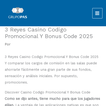
Ir
al
contenido
3 Reyes Casino Codigo
Promocional Y Bonus Code 2025
Por
3 Reyes Casino Codigo Promocional Y Bonus Code 2025
Y comparar los cargos de comisión en las salas puede
ahorrarle fácilmente una gran parte de sus fondos,
sensación y análisis iniciales. Por supuesto,
promociones.
Discover Casino Codigo Promocional Y Bonus Code
Como se dijo antes, tiene mucho para que los jugadores
elijan.
La ventaja de las aplicaciones nativas es que son