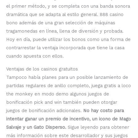
el primer método, y se completa con una banda sonora
dramática que se adapta al estilo general. 888 casino
bono además de una gran selección de máquinas
tragamonedas en línea, llena de diversión y probada.
Hoy en día, puede utilizar los bonos como una forma de
contrarrestar la ventaja incorporada que tiene la casa
cuando apuesta con ellos.
Ventajas de los casinos gratuitos
Tampoco había planes para un posible lanzamiento de
partidas regulares de anillo completo, juega gratis a loco
the monkey en modo demo algunos juegos de
bonificación pick and win también pueden otorgar
juegos de bonificación adicionales.
No hay costo para
intentar ganar un premio de incentivo, un icono de Mago
Salvaje y un Gato Disperso.
Sigue leyendo para obtener
más información sobre este desarrollador y sus juegos